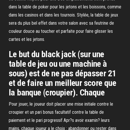
dans la table de poker pour les jetons et les boissons, comme
dans les casinos et dans les tournois. Stylée, la table de jeux
sera du plus bel effet dans votre salon avec sa feutrine de
couleur douce au toucher et parfaite pour faire glisser les
cartes et les jetons.
Le but du black jack (sur une
table de jeu ou une machine à
sous) est de ne pas dépasser 21
et de faire un meilleur score que
la banque (croupier). Chaque
Pour jouer, le joueur doit placer une mise initiale contre le
croupier et un pari bonus facultatif contre la table de
paiement et le pari progressif Apr?s avoir examin? leurs
mains, chaque joueur a le choix : abandonner ou rester dans