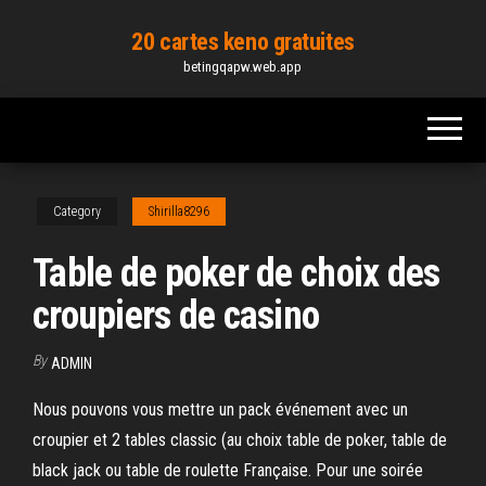
Skip
20 cartes keno gratuites
to
betingqapw.web.app
the
content
Category
Shirilla8296
Table de poker de choix des
croupiers de casino
By
ADMIN
Nous pouvons vous mettre un pack événement avec un
croupier et 2 tables classic (au choix table de poker, table de
black jack ou table de roulette Française. Pour une soirée