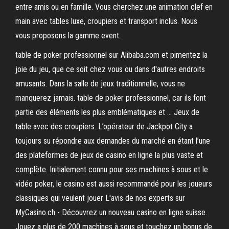
entre amis ou en famille. Vous cherchez une animation clef en
main avec tables luxe, croupiers et transport inclus. Nous
vous proposons la gamme event.
table de poker professionnel sur Alibaba.com et pimentez la
joie du jeu, que ce soit chez vous ou dans d'autres endroits
amusants. Dans la salle de jeux traditionnelle, vous ne
manquerez jamais. table de poker professionnel, car ils font
partie des éléments les plus emblématiques et … Jeux de
table avec des croupiers. L’opérateur de Jackpot City a
toujours su répondre aux demandes du marché en étant l’une
des plateformes de jeux de casino en ligne la plus vaste et
complète. Initialement connu pour ses machines à sous et le
vidéo poker, le casino est aussi recommandé pour les joueurs
classiques qui veulent jouer L'avis de nos experts sur
MyCasino.ch - Découvrez un nouveau casino en ligne suisse.
Jouez a plus de 200 machines à sous et touchez un bonus de