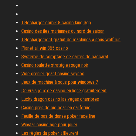
Télécharger comik 8 casino king 3gp
Casino des îles mariannes du nord de saipan
Téléchargement gratuit de machines à sous wolf run
Planet all win 365 casino
Système de comptage de cartes de baccarat
Casino roulette stratégie rouge noir
Vide grenier geant casino seynod
Jeux de machine à sous pour windows 7
De vrais jeux de casino en ligne gratuitement
Lucky dragon casino las vegas chambres
Casino près de big bear en californie
Feuille de pas de danse poker face line
Winstar casino age pour jouer
Les règles du poker affleurent