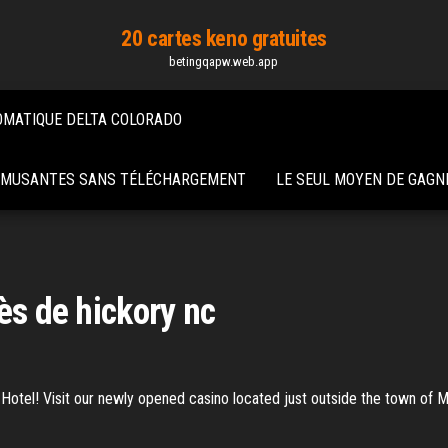
20 cartes keno gratuites
betingqapw.web.app
OMATIQUE DELTA COLORADO
 AMUSANTES SANS TÉLÉCHARGEMENT
LE SEUL MOYEN DE GAGN
ès de hickory nc
Hotel! Visit our newly opened casino located just outside the town of 