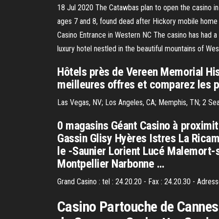
18 Jul 2020 The Catawbas plan to open the casino in
ages 7 and 8, found dead after Hickory mobile home f
Casino Entrance in Western NC The casino has had a h
luxury hotel nestled in the beautiful mountains of W
Hôtels près de Vereen Memorial Hist
meilleures offres et comparez les pr
Las Vegas, NV; Los Angeles, CA; Memphis, TN; 2 Sear
0 magasins Géant Casino à proximité
Gassin Glisy Hyères Istres La Rica
le -Saunier Lorient Lucé Malemort-
Montpellier Narbonne …
Grand Casino : tel : 24.20.20 - Fax : 24.20.30 - Adre
Casino Partouche de Cannes :