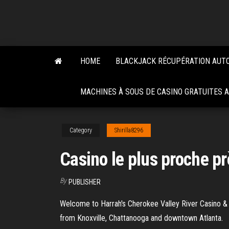
Skip
to
the
content
HOME
BLACKJACK RÉCUPÉRATION AUT
MACHINES À SOUS DE CASINO GRATUITES
Category
Shirilla8296
Casino le plus proche pr
By
PUBLISHER
Welcome to Harrah's Cherokee Valley River Casino & 
from Knoxville, Chattanooga and downtown Atlanta.