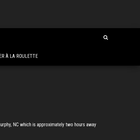
ER À LA ROULETTE
Murphy, NC which is approximately two hours away