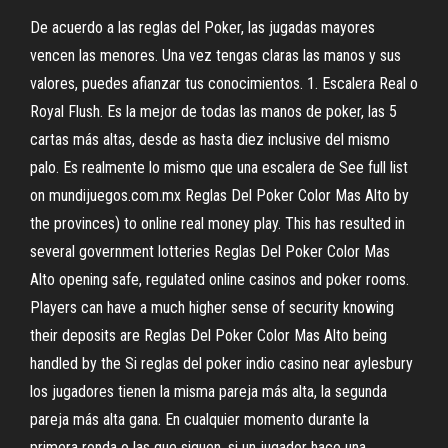
De acuerdo a las reglas del Poker, las jugadas mayores
vencen las menores. Una vez tengas claras las manos y sus
valores, puedes afianzar tus conocimientos. 1. Escalera Real o
Royal Flush. Es la mejor de todas las manos de poker, las 5
cartas más altas, desde as hasta diez inclusive del mismo
palo. Es realmente lo mismo que una escalera de See full list
on mundijuegos.com.mx Reglas Del Poker Color Mas Alto by
the provinces) to online real money play. This has resulted in
several government lotteries Reglas Del Poker Color Mas
Alto opening safe, regulated online casinos and poker rooms.
Players can have a much higher sense of security knowing
their deposits are Reglas Del Poker Color Mas Alto being
handled by the Si reglas del poker indio casino near aylesbury
los jugadores tienen la misma pareja más alta, la segunda
pareja más alta gana. En cualquier momento durante la
primera ronda o las que siguen, si un jugador hace una