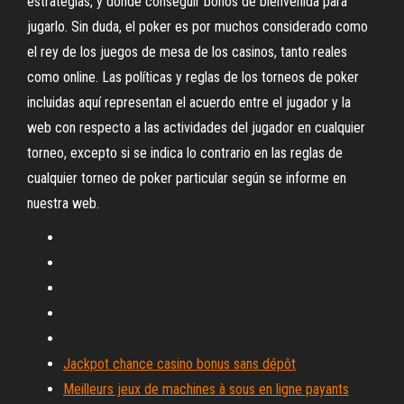
estrategias, y dónde conseguir bonos de bienvenida para
jugarlo. Sin duda, el poker es por muchos considerado como
el rey de los juegos de mesa de los casinos, tanto reales
como online. Las políticas y reglas de los torneos de poker
incluidas aquí representan el acuerdo entre el jugador y la
web con respecto a las actividades del jugador en cualquier
torneo, excepto si se indica lo contrario en las reglas de
cualquier torneo de poker particular según se informe en
nuestra web.
Jackpot chance casino bonus sans dépôt
Meilleurs jeux de machines à sous en ligne payants