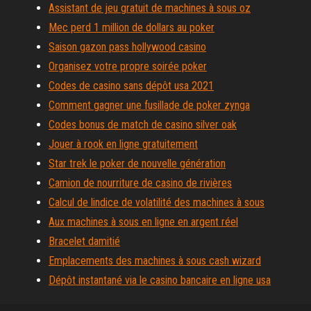
Assistant de jeu gratuit de machines à sous oz
Mec perd 1 million de dollars au poker
Saison gazon pass hollywood casino
Organisez votre propre soirée poker
Codes de casino sans dépôt usa 2021
Comment gagner une fusillade de poker zynga
Codes bonus de match de casino silver oak
Jouer à rook en ligne gratuitement
Star trek le poker de nouvelle génération
Camion de nourriture de casino de rivières
Calcul de lindice de volatilité des machines à sous
Aux machines à sous en ligne en argent réel
Bracelet damitié
Emplacements des machines à sous cash wizard
Dépôt instantané via le casino bancaire en ligne usa