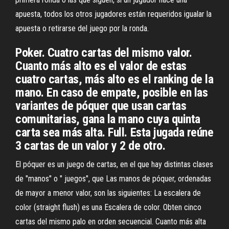
apuesta, todos los otros jugadores están requeridos igualar la
apuesta o retirarse del juego por la ronda.
Poker. Cuatro cartas del mismo valor.
Cuanto más alto es el valor de estas
cuatro cartas, más alto es el ranking de la
mano. En caso de empate, posible en las
variantes de póquer que usan cartas
comunitarias, gana la mano cuya quinta
carta sea más alta. Full. Esta jugada reúne
3 cartas de un valor y 2 de otro.
El póquer es un juego de cartas, en el que hay distintas clases
de "manos" o " juegos", que Las manos de póquer, ordenadas
de mayor a menor valor, son las siguientes: La escalera de
color (straight flush) es una Escalera de color. Obten cinco
cartas del mismo palo en orden secuencial. Cuanto más alta