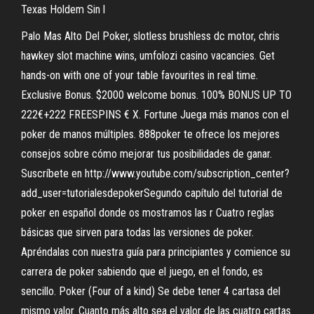
Texas Holdem Sin l
Palo Mas Alto Del Poker, slotless brushless dc motor, chris
hawkey slot machine wins, umfolozi casino vacancies. Get
hands-on with one of your table favourites in real time.
Exclusive Bonus. $2000 welcome bonus. 100% BONUS UP TO
222€+222 FREESPINS € X. Fortune Juega más manos con el
poker de manos múltiples. 888poker te ofrece los mejores
consejos sobre cómo mejorar tus posibilidades de ganar.
Suscríbete en http://www.youtube.com/subscription_center?
add_user=tutorialesdepokerSegundo capítulo del tutorial de
poker en español donde os mostramos las r Cuatro reglas
básicas que sirven para todas las versiones de poker.
Apréndalas con nuestra guía para principiantes y comience su
carrera de poker sabiendo que el juego, en el fondo, es
sencillo. Poker (Four of a kind) Se debe tener 4 cartasa del
mismo valor. Cuanto más alto sea el valor de las cuatro cartas