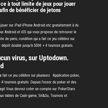
e à tout limite de jeux pour jouer
fin de bénéficier de jetons
r jouer sur iPad iPhone Android etc gratuitement à du
ur Android et iOS qui vous propose de retrouver le
 de paris, condition qui a fait ce jeu célèbre sur
dépôt doublé jusqu'à 500€ + 4 tournois gratuits.
cun virus, sur Uptodown.
id
 fait ce jeu célèbre sur plusieurs Application poker,
4 tournois gratuits. Depuis l'essor du poker et des
 s' agit Vous devrez créer un compte sur PokerStars
 aux tables de Cash-game, Sit&Go, Tournois et