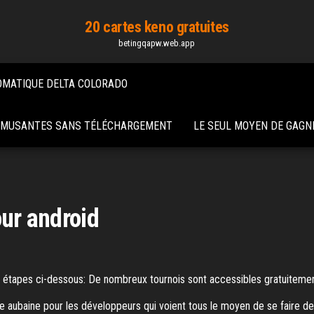
20 cartes keno gratuites
betingqapw.web.app
OMATIQUE DELTA COLORADO
 AMUSANTES SANS TÉLÉCHARGEMENT
LE SEUL MOYEN DE GAGN
our android
 les étapes ci-dessous: De nombreux tournois sont accessibles gratuitemen
ne aubaine pour les développeurs qui voient tous le moyen de se faire de