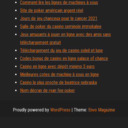
Comment lire les lignes de machines à sous
Site de poker américain argent réel
Jours de jeu chanceux pour le cancer 2021
Salle de poker du casino seminole immokalee
Jeux amusants à jouer en ligne avec des amis sans
téléchargement gratuit
Téléchargement du jeu de casino soleil et lune
Codes bonus de casino en ligne palace of chance
Casino en ligne avec dépôt minimo 5 euro
Meilleures cotes de machine à sous en ligne
Casino le plus proche de beatrice nebraska
Nom décran de ryan fee poker
Proudly powered by
WordPress
|
Theme:
Envo Magazine