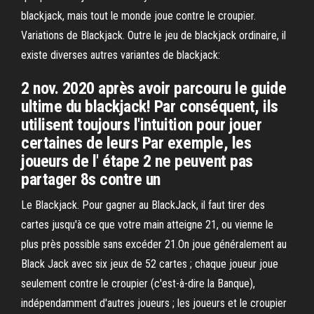
blackjack, mais tout le monde joue contre le croupier.
Variations de Blackjack. Outre le jeu de blackjack ordinaire, il
existe diverses autres variantes de blackjack:
2 nov. 2020 après avoir parcouru le guide
ultime du blackjack! Par conséquent, ils
utilisent toujours l'intuition pour jouer
certaines de leurs Par exemple, les
joueurs de l' étape 2 ne peuvent pas
partager 8s contre un
Le Blackjack. Pour gagner au BlackJack, il faut tirer des
cartes jusqu'à ce que votre main atteigne 21, ou vienne le
plus près possible sans excéder 21.On joue généralement au
Black Jack avec six jeux de 52 cartes ; chaque joueur joue
seulement contre le croupier (c'est-à-dire la Banque),
indépendamment d'autres joueurs ; les joueurs et le croupier