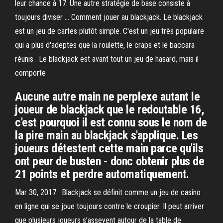
leur chance à 17. Une autre stratégie de base consiste à
toujours diviser … Comment jouer au blackjack. Le blackjack
est un jeu de cartes plutôt simple. C'est un jeu très populaire
qui a plus d'adeptes que la roulette, le craps et le baccara
réunis . Le blackjack est avant tout un jeu de hasard, mais il
comporte
Aucune autre main ne perplexe autant le
joueur de blackjack que le redoutable 16,
c'est pourquoi il est connu sous le nom de
la pire main au blackjack s'applique. Les
joueurs détestent cette main parce qu'ils
ont peur de busten - donc obtenir plus de
21 points et perdre automatiquement.
Mar 30, 2017 · Blackjack se définit comme un jeu de casino
en ligne qui se joue toujours contre le croupier. Il peut arriver
que plusieurs joueurs s’asseyent autour de la table de