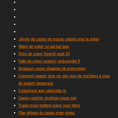
Jetons de casino de macao utilisés pour le poker
Mains de poker ce qui bat quoi
Sites de poker freeroll jeudi 50
Salle de poker regency jacksonville fl
Kickapoo casino shawnee ok promotions
Comment gagner gros sur des jeux de machines à sous
de beauté dangereux
5 blackjack way clarksville tn
Casino roulette stratégie rouge noir
Trgala texas holdem poker pour hilesi
Plan détage du casino mgm grand